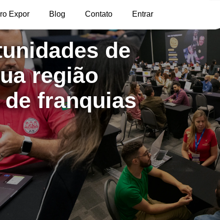
ro Expor
Blog
Contato
Entrar
tunidades de
sua região
a de franquias