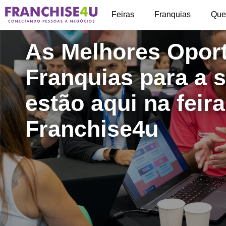
+
Feiras
Franquias
Que
As Melhores Opor
Franquias para a 
estão aqui na feir
Franchise4u